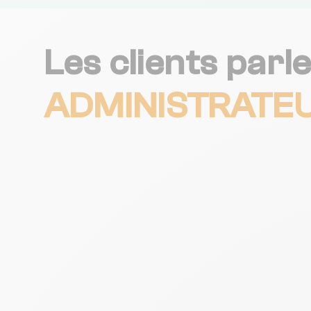
Les clients parl
ADMINISTRATEU