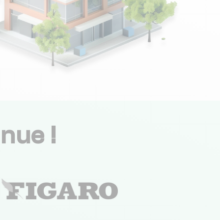
nue !