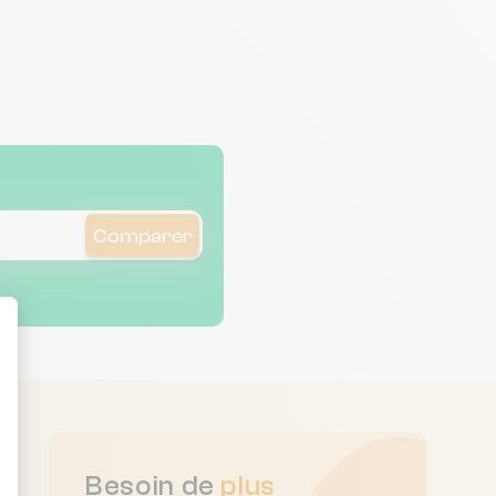
Comparer
ent : Personnalisez vos Options
Besoin de
plus