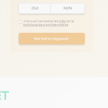
OUI
NON
J'ai lu et j'accepte les
CGU
et la
politique de confidentialité
Me faire rappeler
ET