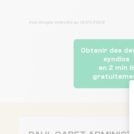
Avis Google collectés au 13/01/2026
Obtenir des de
syndics
en 2 min 
gratuiteme