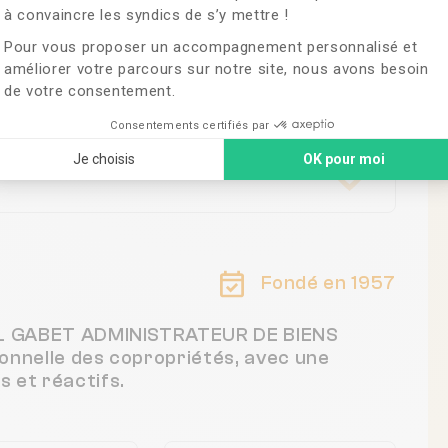
RATEUR DE BIENS
à convaincre les syndics de s’y mettre !
Pour vous proposer un accompagnement personnalisé et
améliorer votre parcours sur notre site, nous avons besoin
de votre consentement.
Consentements certifiés par
Je choisis
OK pour moi
Fondé en 1957
AUL GABET ADMINISTRATEUR DE BIENS
onnelle des copropriétés, avec une
 et réactifs.