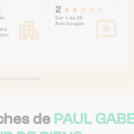
1
2
de
Sur + de 29
Avis Google
été
tion
re des copropriétés
ches de
PAUL GAB