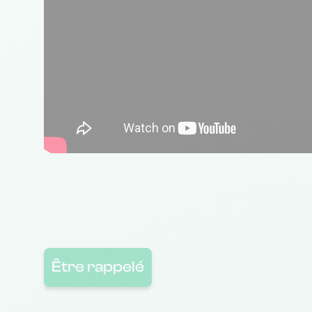
Être rappelé