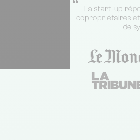
“
La start-up répo
copropriétaires e
de s