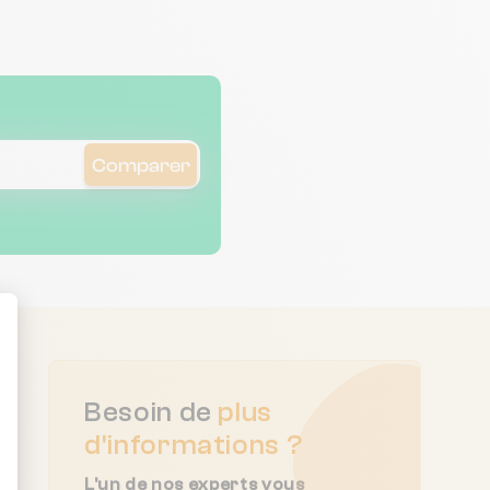
change agréablement la
vie!
Comparer
ent : Personnalisez vos Options
Besoin de
plus
d'informations ?
L'un de nos experts vous