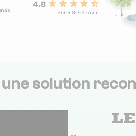
4.8
gnés
Sur + 3000 avis
,
une solution recon