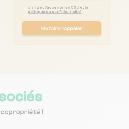
J'ai lu et j'accepte les
CGU
et la
politique de confidentialité
Me faire rappeler
sociés
copropriété !