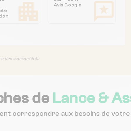
Avis Google
été
tion
re des copropriétés
ches de
Lance & As
vent correspondre aux besoins de votre 