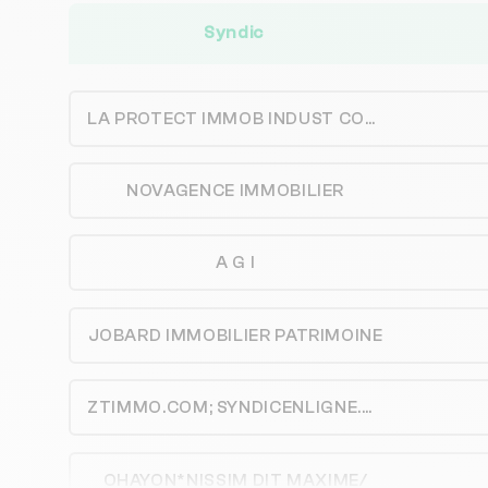
Syndic
LA PROTECT IMMOB INDUST COMM98
NOVAGENCE IMMOBILIER
A G I
JOBARD IMMOBILIER PATRIMOINE
ZTIMMO.COM; SYNDICENLIGNE.COM; GERANCEENLIGNE.COM
OHAYON*NISSIM DIT MAXIME/