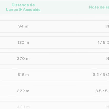
Distance de
Note de s
Lance & Associés
94 m
180 m
1 / 5
(
270 m
316 m
3.2 / 5
(
322 m
3.5 / 5
430 m