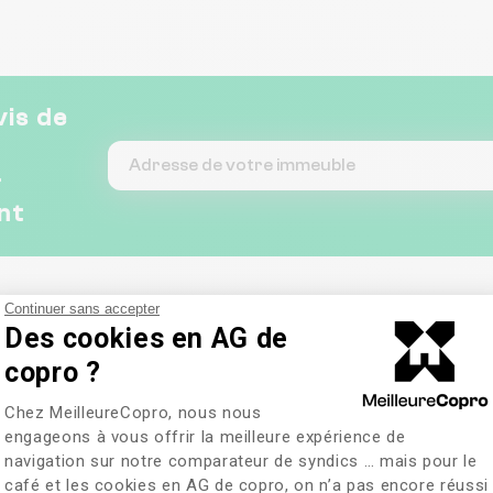
vis de
&
nt
Continuer sans accepter
Des cookies en AG de
copro ?
Plateforme de Gestion du Consentem
Chez MeilleureCopro, nous nous
engageons à vous offrir la meilleure expérience de
navigation sur notre comparateur de syndics … mais pour le
café et les cookies en AG de copro, on n’a pas encore réussi
Axeptio consent