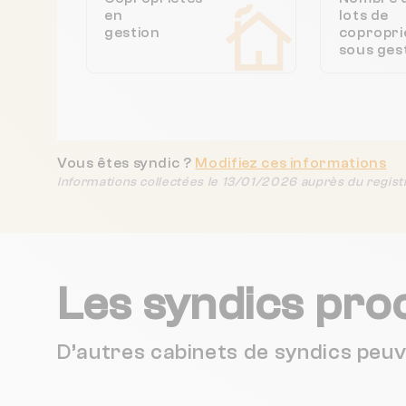
en
lots de
gestion
copropri
sous ges
Vous êtes syndic ?
Modifiez ces informations
Informations collectées le 13/01/2026 auprès du regist
Les syndics pro
D’autres cabinets de syndics peu