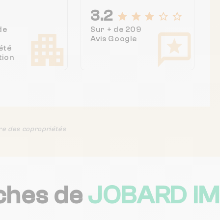
3.2
de
Sur + de 209
Avis Google
été
tion
re des copropriétés
ches de
JOBARD IM