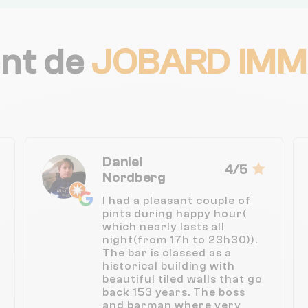
ent de
JOBARD IMM
Daniel
4/5
Nordberg
I had a pleasant couple of
pints during happy hour(
which nearly lasts all
night(from 17h to 23h30)).
The bar is classed as a
historical building with
beautiful tiled walls that go
back 153 years. The boss
and barman where very