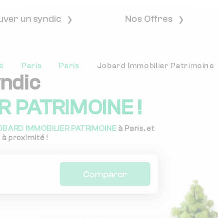
uver un syndic
Nos Offres
e
Paris
Paris
Jobard Immobilier Patrimoine
yndic
 PATRIMOINE !
OBARD IMMOBILIER PATRIMOINE
à Paris, et
 à proximité !
Comparer