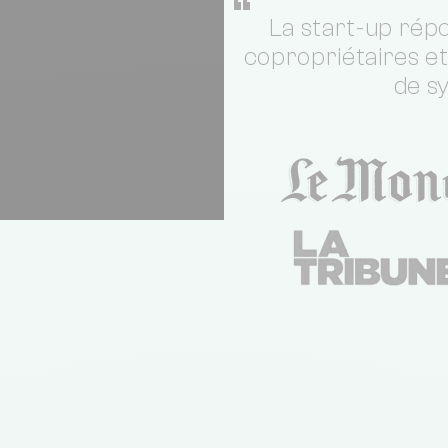
“
La start-up répo
copropriétaires e
de s