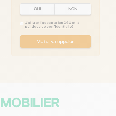
OUI
NON
J'ai lu et j'accepte les
CGU
et la
politique de confidentialité
Me faire rappeler
MOBILIER