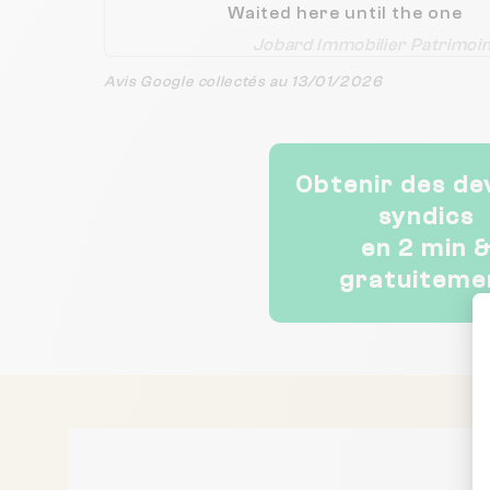
Waited here until the one
teen got his Notebook
Jobard Immobilier Patrimoi
nearby. Atmosphere was
great. Love the area.
Avis Google collectés au 13/01/2026
Obtenir des de
syndics
en 2 min 
gratuiteme