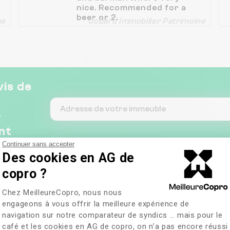
nice. Recommended for a
beer or 2.
ne
Jobard Immobilier Patrimoine
vis de
&
nt
Continuer sans accepter
Des cookies en AG de
copro ?
Plateforme de Gestion du Consentem
Chez MeilleureCopro, nous nous
engageons à vous offrir la meilleure expérience de
navigation sur notre comparateur de syndics … mais pour le
café et les cookies en AG de copro, on n’a pas encore réussi
Axeptio consent