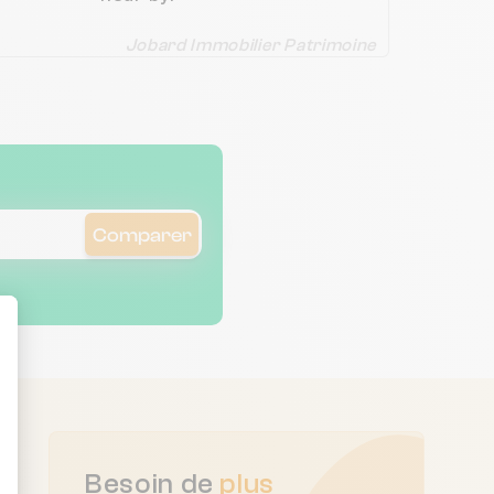
Jobard Immobilier Patrimoine
Comparer
ent : Personnalisez vos Options
Besoin de
plus