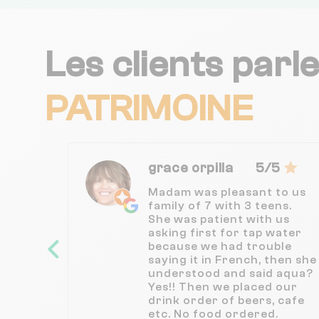
Les clients parl
PATRIMOINE
grace orpilla
5/5
Madam was pleasant to us
family of 7 with 3 teens.
She was patient with us
asking first for tap water
because we had trouble
saying it in French, then she
understood and said aqua?
Yes!! Then we placed our
drink order of beers, cafe
etc. No food ordered.