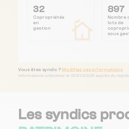
32
897
Copropriétés
Nombre 
en
lots de
gestion
copropri
sous ges
Vous êtes syndic ?
Modifiez ces informations
Informations collectées le 13/01/2026 auprès du regist
Les syndics pro