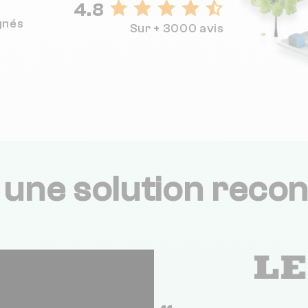
4.8
gnés
Sur + 3000 avis
,
une solution recon