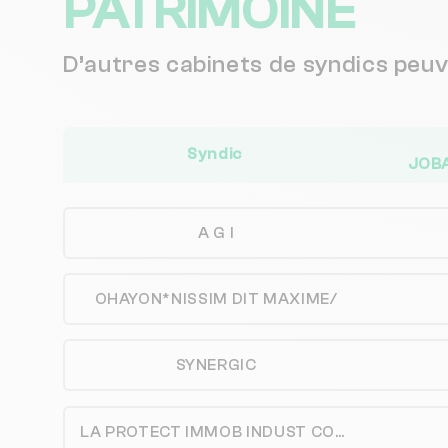
PATRIMOINE
D’autres cabinets de syndics peu
Syndic
JOBA
A G I
OHAYON*NISSIM DIT MAXIME/
SYNERGIC
LA PROTECT IMMOB INDUST COMM98