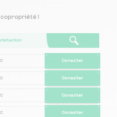
copropriété !
atisfaction
NC
Consulter
NC
Consulter
NC
Consulter
NC
Consulter