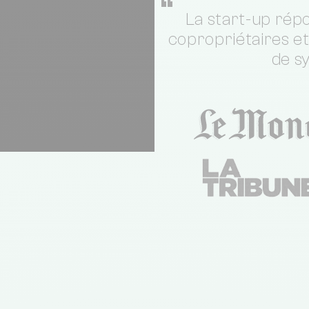
“
La start-up répo
copropriétaires e
de s