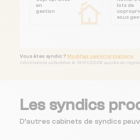
en
lots de
gestion
copropri
sous ges
Vous êtes syndic ?
Modifiez ces informations
Informations collectées le 13/01/2026 auprès du regist
Les syndics pro
D’autres cabinets de syndics peu