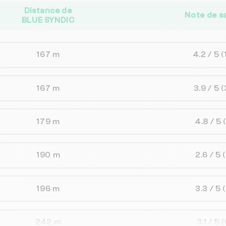
Distance de
Note de s
BLUE SYNDIC
167 m
4.2 / 5
(
167 m
3.9 / 5
(
179 m
4.8 / 5
190 m
2.6 / 5
196 m
3.3 / 5
242 m
3.1 / 5
(