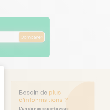
particulièrement
appréciable et surtout le
rapport humain , j'insiste
sur ce point. Reçu mention
très bien !!!
Comparer
ent : Personnalisez vos Options
Besoin de
plus
d'informations ?
L'un de nos experts vous