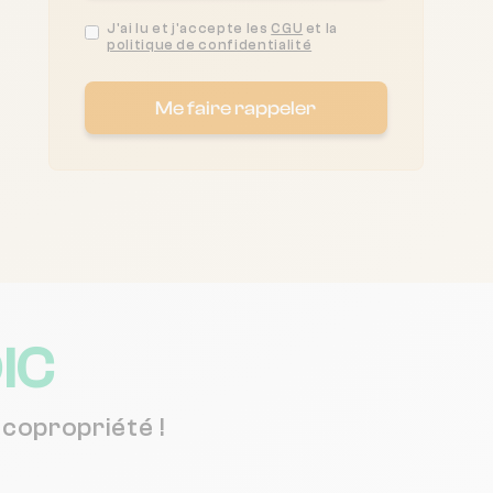
J'ai lu et j'accepte les
CGU
et la
politique de confidentialité
Me faire rappeler
IC
copropriété !