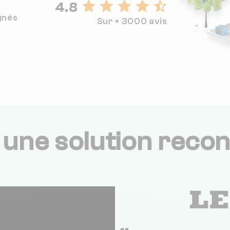
4.8
gnés
Sur + 3000 avis
,
une solution recon