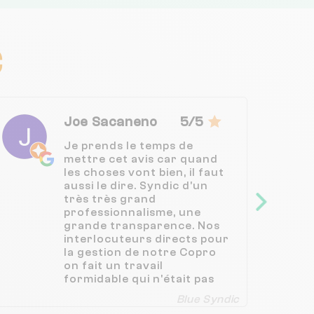
C
Joe Sacaneno
5/5
Je prends le temps de
mettre cet avis car quand
les choses vont bien, il faut
aussi le dire. Syndic d'un
très très grand
professionnalisme, une
grande transparence. Nos
interlocuteurs directs pour
la gestion de notre Copro
on fait un travail
formidable qui n'était pas
facile il faut l'avouer. Le
Blue Syndic
côté pédagogue est