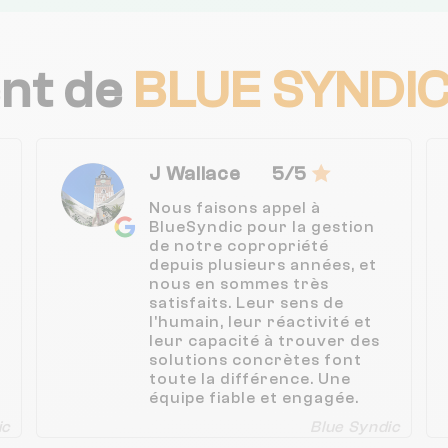
ent de
BLUE SYNDI
J Wallace
5/5
Nous faisons appel à
BlueSyndic pour la gestion
de notre copropriété
depuis plusieurs années, et
nous en sommes très
satisfaits. Leur sens de
l'humain, leur réactivité et
leur capacité à trouver des
solutions concrètes font
toute la différence. Une
équipe fiable et engagée.
Nous les recommandons
ic
Blue Syndic
vivement.