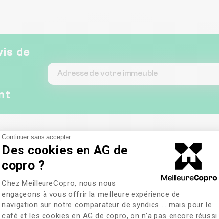
vis de
&
nt
Continuer sans accepter
Des cookies en AG de
copro ?
Plateforme de Gestion du Consentem
Chez MeilleureCopro, nous nous
engageons à vous offrir la meilleure expérience de
navigation sur notre comparateur de syndics … mais pour le
café et les cookies en AG de copro, on n’a pas encore réussi
Axeptio consent