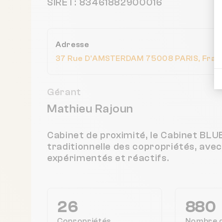
SIRET: 83461882900016
Adresse
37 Rue D'AMSTERDAM 75008 PARIS, Fran
Gérant
Mathieu Rajoun
Cabinet de proximité, le Cabinet BL
traditionnelle des copropriétés, ave
expérimentés et réactifs.
26
880
Copropriétés
Nombre 