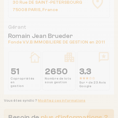
30 Rue DE SAINT-PETERSBOURG
75008 PARIS, France
Gérant
Romain Jean Brueder
Fonde V.V.B IMMOBILIERE DE GESTION en 2011
51
2650
3.3
Copropriétés
Nombre de lots
en
sous gestion
Sur + de 23 Avis
gestion
Google
Vous êtes syndic ?
Modifiez ces informations
Besoin de
plus d'informations ?