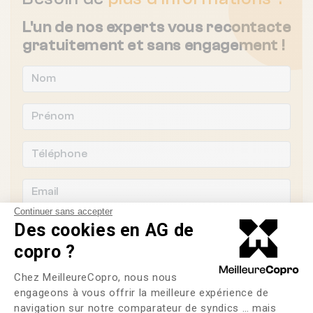
L'un de nos experts vous recontacte
gratuitement et sans engagement !
Continuer sans accepter
Des cookies en AG de
copro ?
Souhaitez-vous changer de syndic ?
Plateforme de Gestion du Consente
Chez MeilleureCopro, nous nous
engageons à vous offrir la meilleure expérience de
OUI
NON
navigation sur notre comparateur de syndics … mais