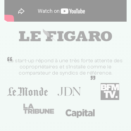
“
La start-up répond à une très forte attente des
copropriétaires et s'installe comme le
comparateur de syndics de référence.
”