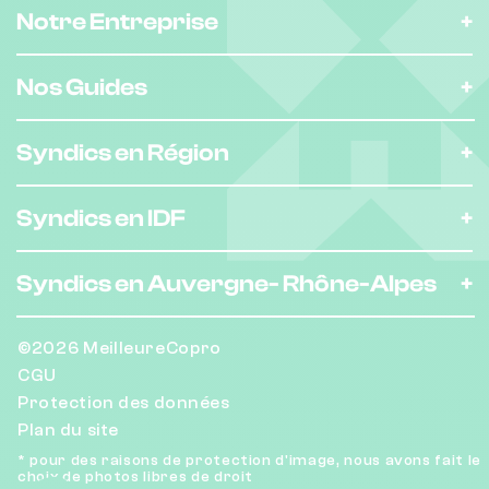
Nombre de lots : 55
Notre Entreprise
104 av des ternes 75017 Paris
❯
Nos Guides
Chauffage individuel
Syndics en Région
Nombre de lots : 93
Syndics en IDF
23 Rue du Tunnel 75019 Paris
❯
Chauffage individuel
Syndics en Auvergne-
Rhône-Alpes
Nombre de lots : 46
©2026 MeilleureCopro
CGU
❯
4 Allée des Hortensias 75014 Paris
Protection des données
Plan du site
* pour des raisons de protection d'image, nous avons fait le
choix de photos libres de droit
Nombre de lots : 48