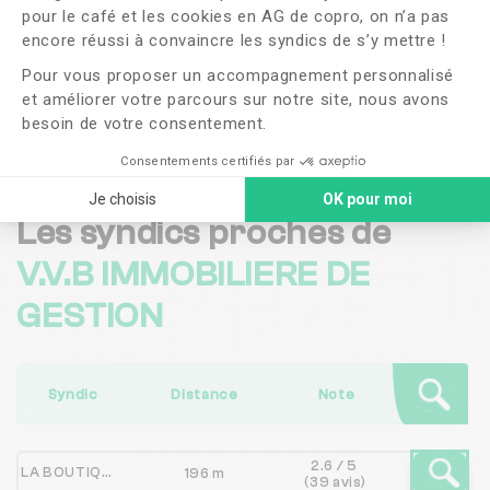
pour le café et les cookies en AG de copro, on n’a pas
Axeptio consent
J'ai lu et j'accepte les
CGU
et la
politique de
encore réussi à convaincre les syndics de s’y mettre !
confidentialité
Pour vous proposer un accompagnement personnalisé
et améliorer votre parcours sur notre site, nous avons
Me faire rappeler
besoin de votre consentement.
Consentements certifiés par
Je choisis
OK pour moi
Les syndics proches de
V.V.B IMMOBILIERE DE
GESTION
Syndic
Distance
Note
2.6 / 5
LA BOUTIQUE DE COPROPRIETES
196 m
(39 avis)