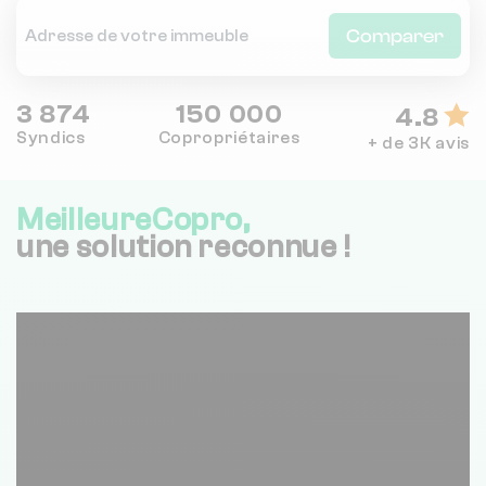
Comparer
3 874
150 000
4.8
Syndics
Copropriétaires
+ de 3K avis
MeilleureCopro,
une solution reconnue !