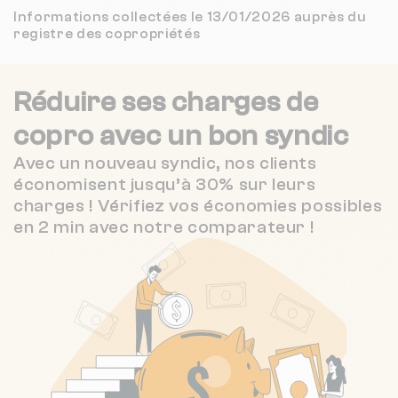
4.1 / 5
Informations collectées le 13/01/2026 auprès du
MCP GESTION ET PATRIMOINE
743 m
(64 avis)
registre des copropriétés
4.1 / 5
Nombre de lots : 48
CPI GESTION
821 m
(15 avis)
❯
Réduire ses charges de
99 Rue de Rome 75017 Paris
3.8 / 5
CABINET DASSONVILLE ET FRON
836 m
(37 avis)
copro
avec un bon syndic
2 / 5
Avec un nouveau syndic, nos clients
CLEMENT TOURON ET COMPAGNIE
876 m
(46 avis)
Nombre de lots : 25
économisent jusqu’à 30% sur leurs
charges ! Vérifiez vos économies possibles
4.2 / 5
FOUINEAU IMMO
885 m
174 bd de charonne 75020 Paris
❯
(6 avis)
en 2 min avec notre comparateur !
Chauffage individuel
Nombre de lots : 6
1 Rue des Juges Consuls 75004 Paris
❯
Chauffage individuel