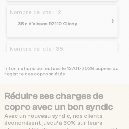
3.1 / 5
C R D I
2 km
(39 avis)
Nombre de lots : 12
3.9 / 5
❯
Oralia Cazalières & Ardouin
2 km
(408 avis)
38 r d'alsace 92110 Clichy
3.8 / 5
CABINET DASSONVILLE ET FRON
2 km
(37 avis)
Nombre de lots : 35
4.1 / 5
ATRIUM GESTION PARIS 17
2 km
(297 avis)
48 r du poteau 75018 Paris
❯
3.3 / 5
Informations collectées le 13/01/2026 auprès du
A DEGUELDRE P DEGUELDRE ET CIE
2 km
(231 avis)
Chauffage individuel
registre des copropriétés
2.7 / 5
PRESTIGERE
2 km
(44 avis)
Nombre de lots : 68
Réduire ses charges de
4.2 / 5
L'IMMOBILIERE DES VICTOIRES
2 km
(44 avis)
22 r villeneuve 92110 Clichy
❯
copro
avec un bon syndic
Avec un nouveau syndic, nos clients
Chauffage individuel
CABINET BECART GESTION
2 km
NC
économisent jusqu’à 30% sur leurs