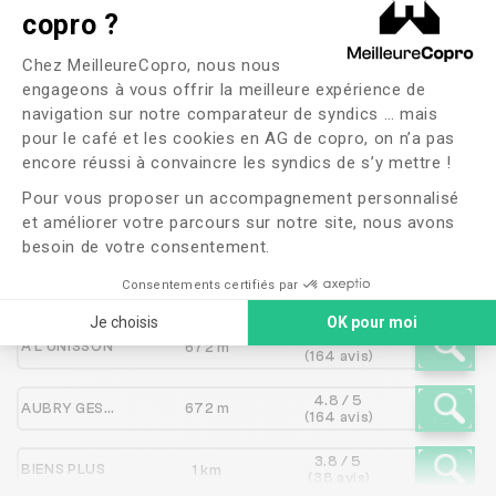
Les syndics proches de
copro ?
Plateforme de Gestion du Consente
CABINET ALAIN BAUCHET
Chez MeilleureCopro, nous nous
engageons à vous offrir la meilleure expérience de
navigation sur notre comparateur de syndics … mais
pour le café et les cookies en AG de copro, on n’a pas
Axeptio consent
Syndic
Distance
Note
encore réussi à convaincre les syndics de s’y mettre !
Pour vous proposer un accompagnement personnalisé
4 / 5
et améliorer votre parcours sur notre site, nous avons
ZAVANI & COMPAGNIE
203 m
(78 avis)
besoin de votre consentement.
2.9 / 5
OLLIADE
Consentements certifiés par
579 m
(55 avis)
Je choisis
OK pour moi
4.8 / 5
A L'UNISSON
672 m
(164 avis)
4.8 / 5
AUBRY GESTION
672 m
(164 avis)
3.8 / 5
BIENS PLUS
1 km
(38 avis)