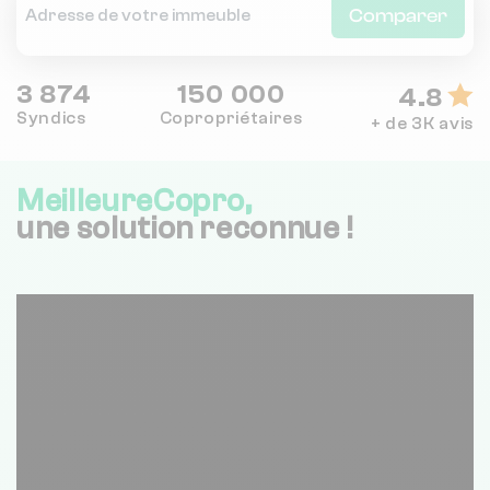
Comparer
3 874
150 000
4.8
Syndics
Copropriétaires
+ de 3K avis
MeilleureCopro,
une solution reconnue !