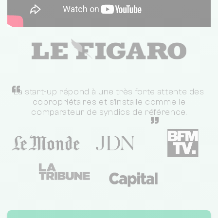
“
La start-up répond à une très forte attente des
copropriétaires et s'installe comme le
comparateur de syndics de référence.
”