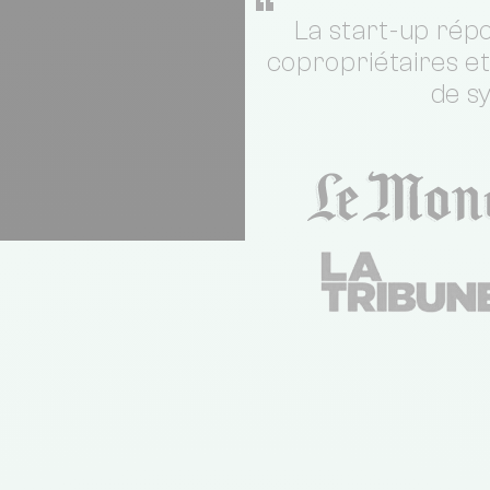
“
La start-up répo
copropriétaires e
de s