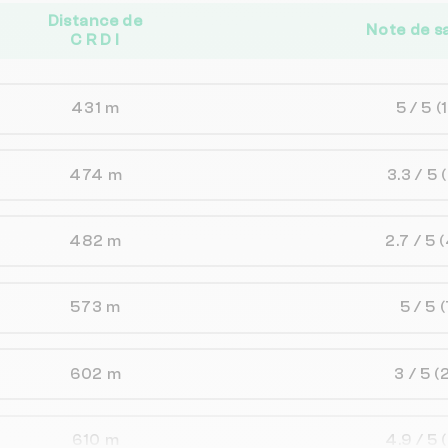
Distance de
Note de s
C R D I
431 m
5 / 5
(
474 m
3.3 / 5
482 m
2.7 / 5
(
573 m
5 / 5
(
602 m
3 / 5
(
610 m
4.9 / 5