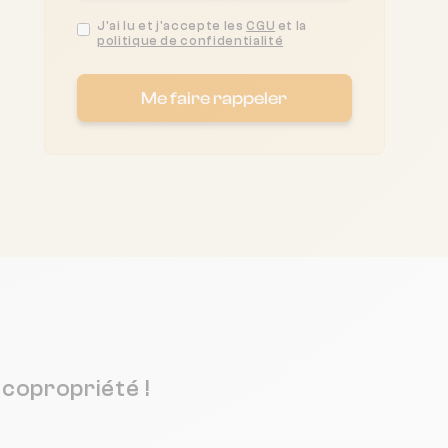
J'ai lu et j'accepte les
CGU
et la
politique de confidentialité
Me faire rappeler
copropriété !