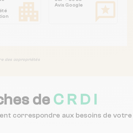
Avis Google
été
tion
re des copropriétés
ches de
C R D I
vent correspondre aux besoins de votre 