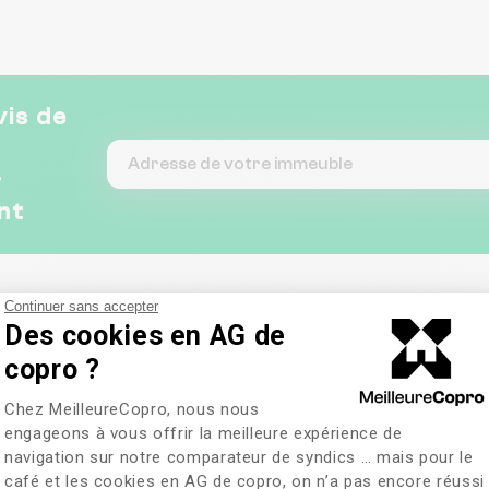
signature et de notre état des
lieux. Nous recommandons
yeux fermés !!
vis de
&
nt
Continuer sans accepter
Des cookies en AG de
copro ?
Plateforme de Gestion du Consentem
Chez MeilleureCopro, nous nous
engageons à vous offrir la meilleure expérience de
navigation sur notre comparateur de syndics … mais pour le
café et les cookies en AG de copro, on n’a pas encore réussi
Axeptio consent