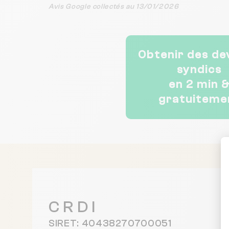
Avis Google collectés au 13/01/2026
Obtenir des de
syndics
en 2 min 
gratuiteme
C R D I
SIRET: 40438270700051