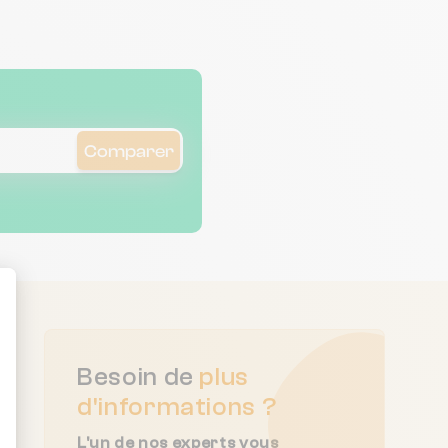
Comparer
ent : Personnalisez vos Options
Besoin de
plus
d'informations ?
L'un de nos experts vous