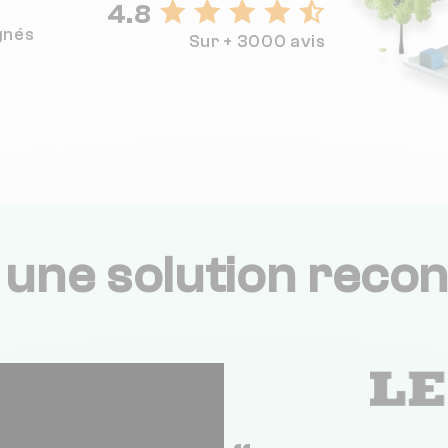
4.8
gnés
Sur + 3000 avis
,
une solution recon