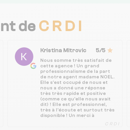
ent de
C R D I
Kristina Mitrovic
5/5
Nous somme très satisfait de
cette agence ! Un grand
professionnalisme de la part
de notre agent madame NOEL.
Elle s’est occupé de nous et
nous a donné une réponse
très très rapide et positive
(comme ce qu’elle nous avait
dit) ! Elle est professionnel,
très à l’écoute et surtout très
disponible ! Un merci à
Monsieur CAILLE Également
C R D I
qui s’est occupé de la