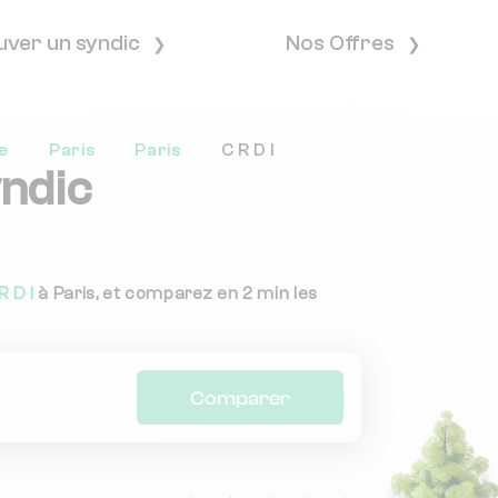
uver un syndic
Nos Offres
e
Paris
Paris
C R D I
yndic
R D I
à Paris, et comparez en 2 min les
Comparer