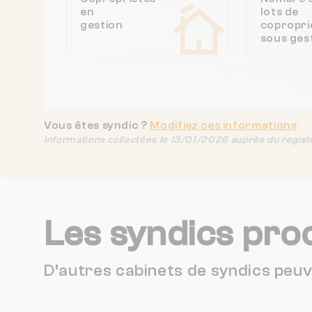
en
lots de
gestion
copropri
sous ges
Vous êtes syndic ?
Modifiez ces informations
Informations collectées le 13/01/2026 auprès du regist
Les syndics pro
D’autres cabinets de syndics peu