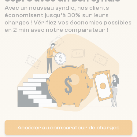
3.3 / 5
V.V.B IMMOBILIERE DE GESTION
1 km
(23 avis)
Avec un nouveau syndic, nos clients
économisent jusqu’à 30% sur leurs
1.5 / 5
LE TERROIR
1 km
charges ! Vérifiez vos économies possibles
(101 avis)
en 2 min avec notre comparateur !
4.1 / 5
BAUSTONE IMMOBILIER
1 km
(17 avis)
Accéder au comparateur de charges