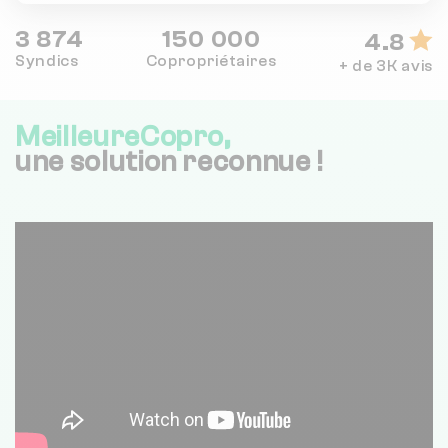
3 874
150 000
4.8
Syndics
Copropriétaires
+ de 3K avis
MeilleureCopro,
une solution reconnue !