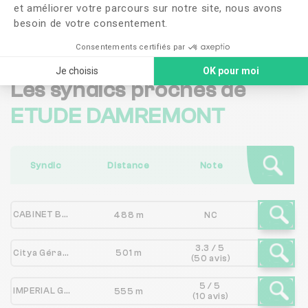
et améliorer votre parcours sur notre site, nous avons
Me faire rappeler
besoin de votre consentement.
Consentements certifiés par
Je choisis
OK pour moi
Les syndics proches de
ETUDE DAMREMONT
Syndic
Distance
Note
CABINET BECART GESTION
488 m
NC
3.3 / 5
Citya Gérard Ribéreau
501 m
(50 avis)
5 / 5
IMPERIAL GESTION
555 m
(10 avis)