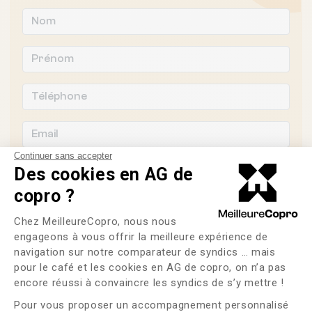
Continuer sans accepter
Des cookies en AG de
copro ?
Souhaitez-vous changer de syndic ?
Plateforme de Gestion du Consente
Chez MeilleureCopro, nous nous
engageons à vous offrir la meilleure expérience de
OUI
NON
navigation sur notre comparateur de syndics … mais
pour le café et les cookies en AG de copro, on n’a pas
Axeptio consent
J'ai lu et j'accepte les
CGU
et la
politique de
encore réussi à convaincre les syndics de s’y mettre !
confidentialité
Pour vous proposer un accompagnement personnalisé