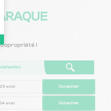
BARAQUE
copropriété !
atisfaction
(25 avis)
Consulter
54 avis)
Consulter