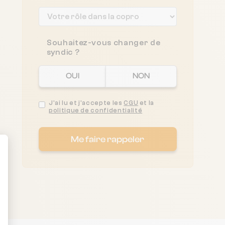
Souhaitez-vous changer de
syndic ?
OUI
NON
J'ai lu et j'accepte les
CGU
et la
politique de confidentialité
Me faire rappeler
ent : Personnalisez vos Options