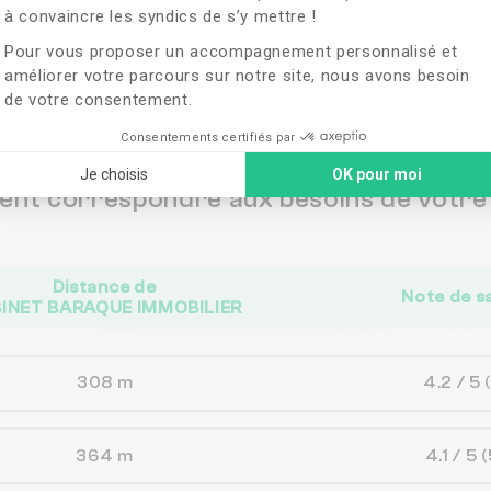
à convaincre les syndics de s’y mettre !
ches de
CABINET 
Pour vous proposer un accompagnement personnalisé et
améliorer votre parcours sur notre site, nous avons besoin
de votre consentement.
Consentements certifiés par
Je choisis
OK pour moi
vent correspondre aux besoins de votre 
Distance de
Note de s
INET BARAQUE IMMOBILIER
308 m
4.2 / 5
364 m
4.1 / 5
(