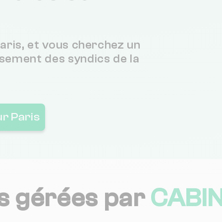
1 km
3.8 / 5
aris, et vous cherchez un
sement des syndics de la
1 km
2.7 / 5
(
1 km
ur Paris
1 km
1 km
3 / 5
(
s gérées par
CABI
1 km