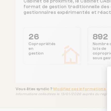
Cabinet de proximité, le Cabinet C
format de gestion traditionnelle des
gestionnaires expérimentés et réacti
26
892
Copropriétés
Nombre 
en
lots de
gestion
copropri
sous ges
Vous êtes syndic ?
Modifiez ces informations
Informations collectées le 13/01/2026 auprès du regist