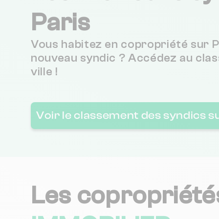
Paris
LD PATRIMOINE GESTION
Vous habitez en copropriété sur P
nouveau syndic ? Accédez au clas
PRESTIGERE
ville !
MHJ HABITAT SERVICE
Voir le classement des syndics s
JD GESTION
ETUDE DAMREMONT
Les copropriété
CABINET MAUDUIT