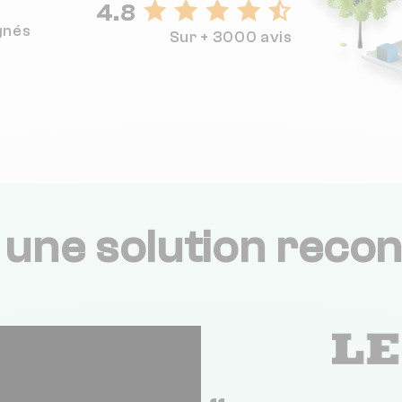
4.8
gnés
Sur + 3000 avis
,
une solution recon