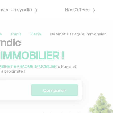
uver un syndic
Nos Offres
e
Paris
Paris
Cabinet Baraque Immobilier
yndic
IMMOBILIER !
ABINET BARAQUE IMMOBILIER
à Paris, et
 à proximité !
Comparer