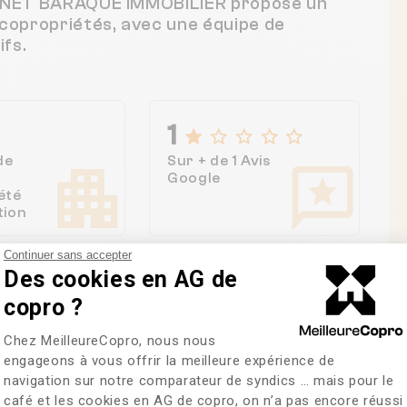
ABINET BARAQUE IMMOBILIER propose un
 copropriétés, avec une équipe de
fs.
1
de
Sur + de 1 Avis
Google
été
tion
Continuer sans accepter
Des cookies en AG de
copro ?
Plateforme de Gestion du Consentem
Chez MeilleureCopro, nous nous
re des copropriétés
engageons à vous offrir la meilleure expérience de
navigation sur notre comparateur de syndics … mais pour le
café et les cookies en AG de copro, on n’a pas encore réussi
Axeptio consent