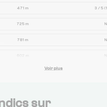
471 m
3 / 5
(
725 m
781 m
802 m
Voir plus
815 m
3.1 / 5
(
852 m
3 / 5
(
ndics sur
852 m