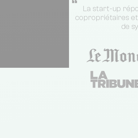
“
La start-up répo
copropriétaires e
de s