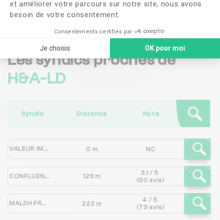
et améliorer votre parcours sur notre site, nous avons
Me faire rappeler
besoin de votre consentement.
Consentements certifiés par
Je choisis
OK pour moi
Les syndics proches de
H&A-LD
Syndic
Distance
Note
VALEUR IMMOBILIERE PATRIMOINE - VIP
0 m
NC
3.1 / 5
CONFLUENCE ROLIN BAINSON
126 m
(90 avis)
4 / 5
MALSH PROPERTY
222 m
(79 avis)