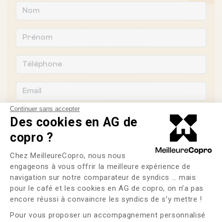
Continuer sans accepter
Des cookies en AG de
copro ?
Souhaitez-vous changer de syndic ?
Plateforme de Gestion du Consente
Chez MeilleureCopro, nous nous
engageons à vous offrir la meilleure expérience de
OUI
NON
navigation sur notre comparateur de syndics … mais
pour le café et les cookies en AG de copro, on n’a pas
Axeptio consent
J'ai lu et j'accepte les
CGU
et la
politique de
encore réussi à convaincre les syndics de s’y mettre !
confidentialité
Pour vous proposer un accompagnement personnalisé