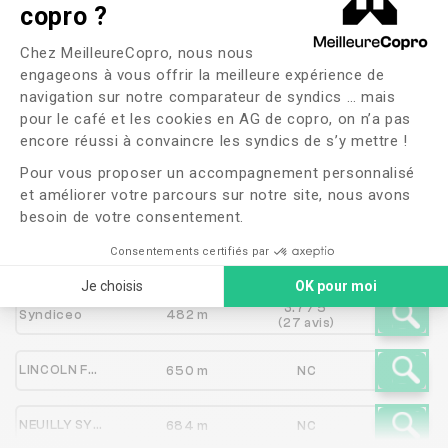
copro ?
Les syndics proches de
Plateforme de Gestion du Consente
Manda (ex-Hello Syndic)
Chez MeilleureCopro, nous nous
engageons à vous offrir la meilleure expérience de
navigation sur notre comparateur de syndics … mais
pour le café et les cookies en AG de copro, on n’a pas
Axeptio consent
Syndic
Distance
Note
encore réussi à convaincre les syndics de s’y mettre !
Pour vous proposer un accompagnement personnalisé
et améliorer votre parcours sur notre site, nous avons
3.3 / 5
CPL IMMOBILIER
329 m
(23 avis)
besoin de votre consentement.
2.4 / 5
Consentements certifiés par
SOCIETE CIVILE DE GESTION IMMOBILIERE
395 m
(11 avis)
Je choisis
OK pour moi
3.7 / 5
Syndiceo
482 m
(27 avis)
LINCOLN FRANCOIS 1
650 m
NC
NEUILLY SYNDIC
684 m
NC