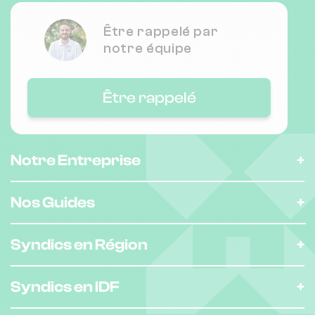
Être rappelé par
Nombre de lots : 70
notre équipe
72 Rue Pierre Delore 69008 LYON
❯
Être rappelé
Chauffage collectif
Nombre de lots : 99
Notre Entreprise
❯
29 RUE EDMOND ABOUT 92350 LE
PLESSIS ROBINSON
Nos Guides
Syndics en Région
Nombre de lots : 9
❯
10 RUE TAVERNIER 69001 LYON
Syndics en IDF