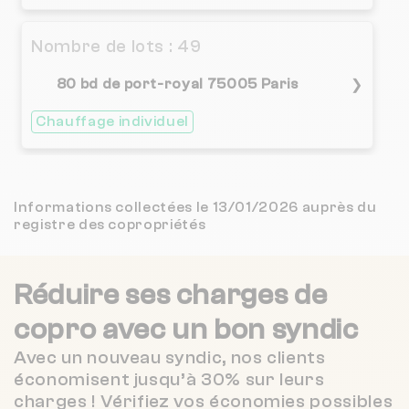
5 / 5
ITIMO
1 km
(1 avis)
Nombre de lots : 49
3 / 5
DAUPHINE GESTION
1 km
(2 avis)
80 bd de port-royal 75005 Paris
❯
4.1 / 5
TAILORCOPRO
1 km
Chauffage individuel
(40 avis)
2.6 / 5
A X STOULS
1 km
(16 avis)
Nombre de lots : 22
Informations collectées le 13/01/2026 auprès du
2 / 5
MALESHERBES GESTION
1 km
27 r saint-sebastien 75011 Paris
❯
registre des copropriétés
(28 avis)
Chauffage individuel
3 / 5
AJRS
1 km
(2 avis)
Réduire ses charges de
5 / 5
GERARD SAFAR
copro
avec un bon syndic
Nombre de lots : 31
1 km
(1 avis)
Avec un nouveau syndic, nos clients
19 r des filles du calvaire 75003 PARIS
❯
3.3 / 5
IMMO-GERANCE
1 km
économisent jusqu’à 30% sur leurs
(28 avis)
Chauffage individuel
charges ! Vérifiez vos économies possibles