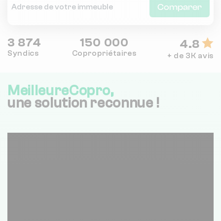
Comparer
3 874
150 000
4.8
Syndics
Copropriétaires
+ de 3K avis
MeilleureCopro,
une solution reconnue !