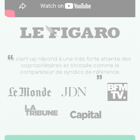
“
La start-up répond à une très forte attente des
copropriétaires et s'installe comme le
comparateur de syndics de référence.
”