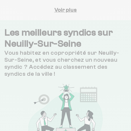
3.5 / 5
CABINET JOURDAN
Voir plus
1 km
(72 avis)
5 / 5
FA GESTIM
1 km
(6 avis)
Les meilleurs syndics sur
3.9 / 5
Neuilly-Sur-Seine
WELO
1 km
(16 avis)
Vous habitez en copropriété sur Neuilly-
SYNDIC AVENIR
1 km
NC
Sur-Seine, et vous cherchez un nouveau
syndic ? Accédez au classement des
3.6 / 5
syndics de la ville !
TIFFENCOGE
1 km
(144 avis)
3 / 5
CABINET HUGUES DE LA VAISSIERE
1 km
(20 avis)
1 / 5
AJASSOCIES
1 km
(1 avis)
3.7 / 5
GRANDE ARMEE IMMOBILIER
1 km
(3 avis)