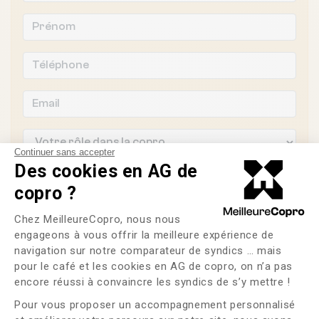
Continuer sans accepter
Des cookies en AG de
Souhaitez-vous changer de syndic ?
copro ?
Plateforme de Gestion du Consente
OUI
NON
Chez MeilleureCopro, nous nous
engageons à vous offrir la meilleure expérience de
navigation sur notre comparateur de syndics … mais
J'ai lu et j'accepte les
CGU
et la
politique de
confidentialité
pour le café et les cookies en AG de copro, on n’a pas
Axeptio consent
encore réussi à convaincre les syndics de s’y mettre !
Me faire rappeler
Pour vous proposer un accompagnement personnalisé