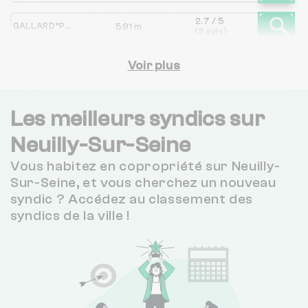
2.7 / 5
GALLARD*PHILIPPE/
591 m
(3 avis)
NEUILLY SYNDIC
Voir plus
880 m
NC
LINCOLN FRANCOIS 1
917 m
NC
Les meilleurs syndics sur
2.4 / 5
Neuilly-Sur-Seine
SOCIETE CIVILE DE GESTION IMMOBILIERE
1 km
(11 avis)
Vous habitez en copropriété sur Neuilly-
SYNDIXIA
1 km
NC
Sur-Seine, et vous cherchez un nouveau
syndic ? Accédez au classement des
syndics de la ville !
1001 VIES HABITAT
1 km
NC
3.3 / 5
Manda (ex-Hello Syndic)
1 km
(60 avis)
4.2 / 5
COGEVA PM
1 km
(33 avis)