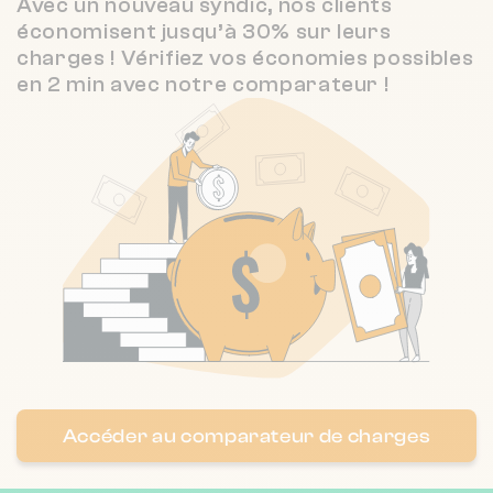
Avec un nouveau syndic, nos clients
3.5 / 5
CABINET JOURDAN
2 km
économisent jusqu’à 30% sur leurs
(72 avis)
charges ! Vérifiez vos économies possibles
3.1 / 5
en 2 min avec notre comparateur !
BISDORFF COPROPRIETE
2 km
(80 avis)
Accéder au comparateur de charges