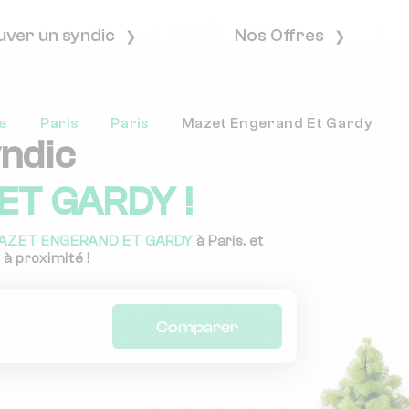
uver un syndic
Nos Offres
e
Paris
Paris
Mazet Engerand Et Gardy
yndic
T GARDY !
AZET ENGERAND ET GARDY
à Paris, et
 à proximité !
Comparer