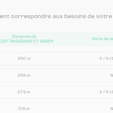
vent correspondre aux besoins de votre 
Distance de
Note de s
ZET ENGERAND ET GARDY
250 m
3 / 5
(
265 m
279 m
3 / 5
(
319 m