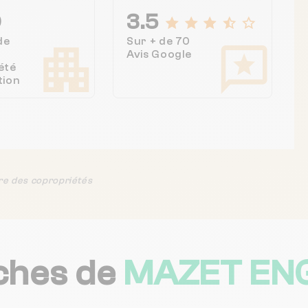
0
3.5
de
Sur + de 70
Avis Google
été
tion
re des copropriétés
ches de
MAZET EN