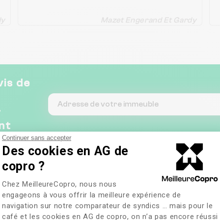
dy
Mazet Engerand Et Gardy
vis de
&
nt
Continuer sans accepter
Des cookies en AG de
copro ?
Plateforme de Gestion du Consentem
Chez MeilleureCopro, nous nous
engageons à vous offrir la meilleure expérience de
navigation sur notre comparateur de syndics … mais pour le
café et les cookies en AG de copro, on n’a pas encore réussi
Axeptio consent