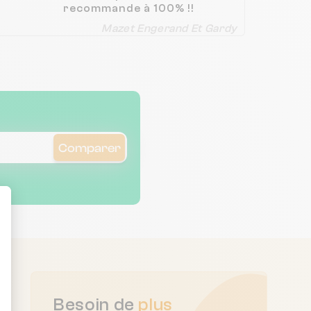
recommande à 100% !!
Mazet Engerand Et Gardy
Comparer
ent : Personnalisez vos Options
Besoin de
plus