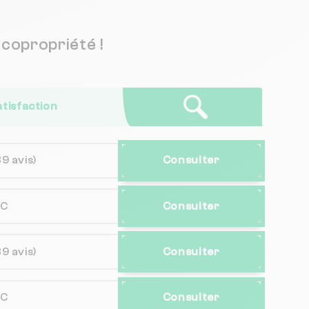
copropriété !
atisfaction
39 avis)
Consulter
NC
Consulter
39 avis)
Consulter
NC
Consulter