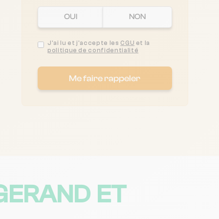
OUI
NON
J'ai lu et j'accepte les
CGU
et la
politique de confidentialité
Me faire rappeler
GERAND ET