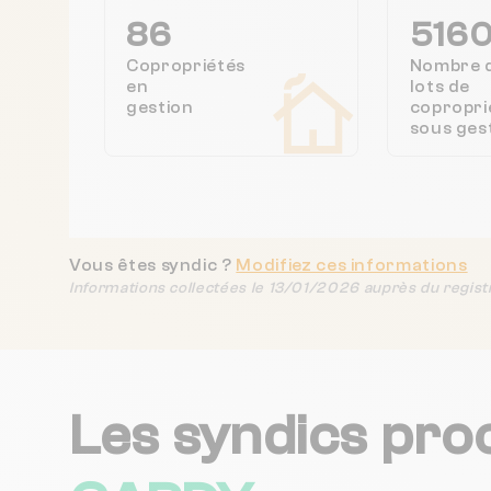
86
516
Copropriétés
Nombre 
en
lots de
gestion
copropri
sous ges
Vous êtes syndic ?
Modifiez ces informations
Informations collectées le 13/01/2026 auprès du regist
Les syndics pro