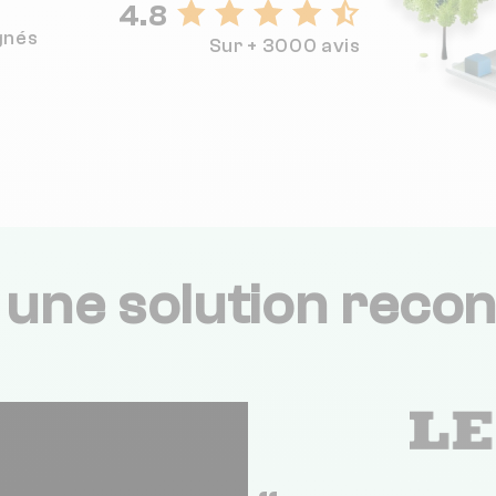
4.8
gnés
Sur + 3000 avis
,
une solution recon