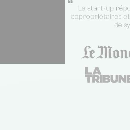
“
La start-up répo
copropriétaires e
de s