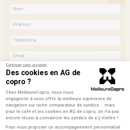
Continuer sans accepter
Des cookies en AG de
copro ?
Souhaitez-vous changer de syndic ?
Plateforme de Gestion du Consente
Chez MeilleureCopro, nous nous
engageons à vous offrir la meilleure expérience de
OUI
NON
navigation sur notre comparateur de syndics … mais
pour le café et les cookies en AG de copro, on n’a pas
Axeptio consent
J'ai lu et j'accepte les
CGU
et la
politique de
encore réussi à convaincre les syndics de s’y mettre !
confidentialité
Pour vous proposer un accompagnement personnalisé