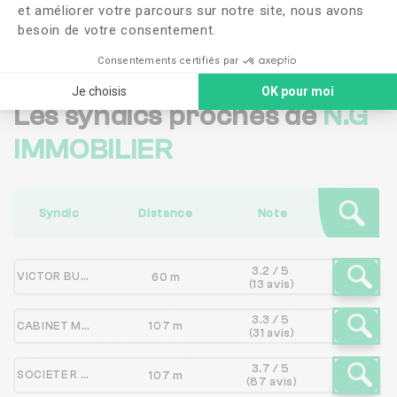
et améliorer votre parcours sur notre site, nous avons
Me faire rappeler
besoin de votre consentement.
Consentements certifiés par
Je choisis
OK pour moi
Les syndics proches de
N.G
IMMOBILIER
Syndic
Distance
Note
3.2 / 5
VICTOR BURGIO IMMOBILIER
60 m
(13 avis)
3.3 / 5
CABINET MAS ROCHER
107 m
(31 avis)
3.7 / 5
SOCIETE R MICHOU ET CIE
107 m
(87 avis)