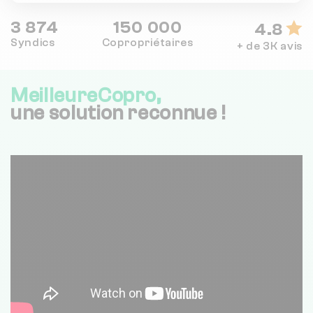
3 874
150 000
4.8
Syndics
Copropriétaires
+ de 3K avis
MeilleureCopro,
une solution reconnue !