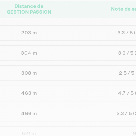
Distance de
Note de s
GESTION PASSION
203 m
3.3 / 5
304 m
3.6 / 5
308 m
2.5 / 5
463 m
4.7 / 5
466 m
2.3 / 5
(
521 m