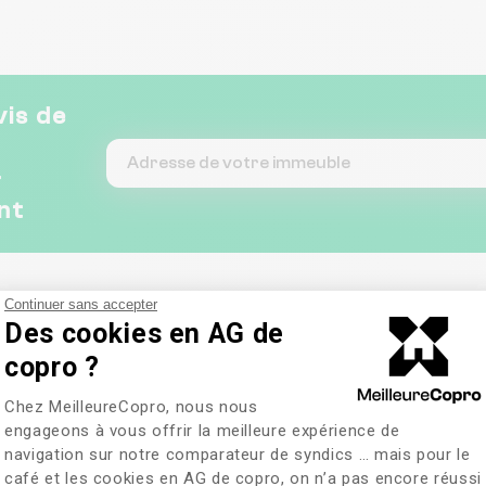
partenaire de confiance
que je recommande
vivement.
vis de
&
nt
Continuer sans accepter
Des cookies en AG de
copro ?
Plateforme de Gestion du Consentem
Chez MeilleureCopro, nous nous
engageons à vous offrir la meilleure expérience de
navigation sur notre comparateur de syndics … mais pour le
café et les cookies en AG de copro, on n’a pas encore réussi
Axeptio consent