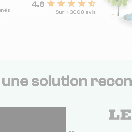
4.8
gnés
Sur + 3000 avis
,
une solution recon