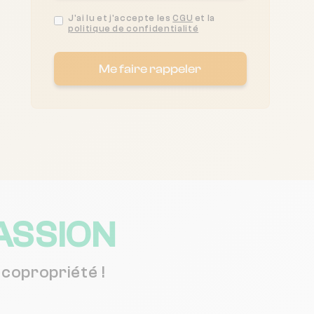
J'ai lu et j'accepte les
CGU
et la
politique de confidentialité
Me faire rappeler
ASSION
copropriété !