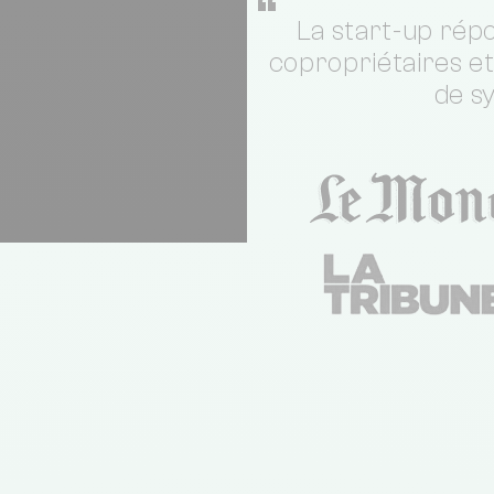
“
La start-up répo
copropriétaires e
de s