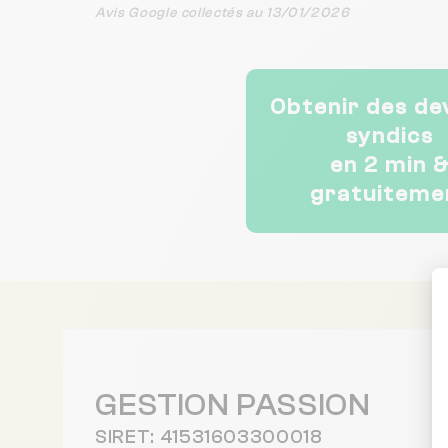
de travailler avec des
Avis Google collectés au 13/01/2026
personnes aussi
compétentes et disponibles.
Merci pour votre excellent
travail
Obtenir des de
syndics
en 2 min 
gratuiteme
GESTION PASSION
SIRET: 41531603300018