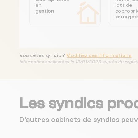
en
lots de
gestion
copropri
sous ges
Vous êtes syndic ?
Modifiez ces informations
Informations collectées le 13/01/2026 auprès du regist
Les syndics pro
D’autres cabinets de syndics peu