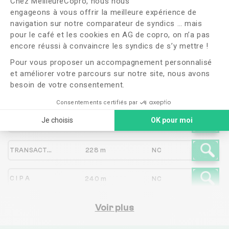
Chez MeilleureCopro, nous nous
engageons à vous offrir la meilleure expérience de
navigation sur notre comparateur de syndics … mais
Syndic
Distance
Note
pour le café et les cookies en AG de copro, on n’a pas
Axeptio consent
encore réussi à convaincre les syndics de s’y mettre !
Pour vous proposer un accompagnement personnalisé
4.5 / 5
BOTIN GESTION IMMOBILIERE
142 m
(23 avis)
et améliorer votre parcours sur notre site, nous avons
besoin de votre consentement.
3.2 / 5
C I P A
175 m
(67 avis)
Consentements certifiés par
Je choisis
OK pour moi
GERANT 2.0
206 m
NC
TRANSACTION SYNDIC GESTION IMMOBILIERE
228 m
NC
C I P A
240 m
NC
2.3 / 5
GLF LOICK FOUCHET
Voir plus
289 m
(251 avis)