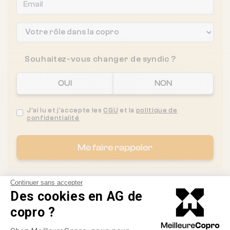
Souhaitez-vous changer de syndic ?
OUI
NON
J'ai lu et j'accepte les
CGU
et la
politique de
confidentialité
Me faire rappeler
Continuer sans accepter
Des cookies en AG de
Les syndics proches de
copro ?
UMA SYNDIC
Plateforme de Gestion du Consente