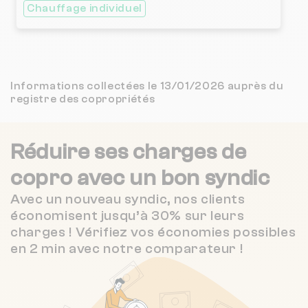
(8 avis)
Chauffage individuel
4.7 / 5
GL IMMOBILIER PARIS MARAIS
1 km
(15 avis)
4.3 / 5
BEST PLACE TO STAY IN PARIS
1 km
(358 avis)
Informations collectées le 13/01/2026 auprès du
registre des copropriétés
1 / 5
NOVAGENCE IMMOBILIER
1 km
(3 avis)
Réduire ses charges de
3.2 / 5
JOBARD IMMOBILIER PATRIMOINE
1 km
(209 avis)
copro
avec un bon syndic
LA PROTECT IMMOB INDUST COMM98
1 km
NC
Avec un nouveau syndic, nos clients
économisent jusqu’à 30% sur leurs
SYNERGIC
1 km
NC
charges ! Vérifiez vos économies possibles
en 2 min avec notre comparateur !
A G I
1 km
NC